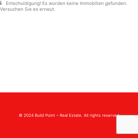
Entschuldigung! Es wurden keine Immobilien gefunden.
FÜR GOLFBEGEISTERTE
Versuchen Sie es erneut.
LEBEN MIT MEERBLICK
FAVORITEN
DEUTSCH
© 2024 Build Point – Real Estate. All rights reserved