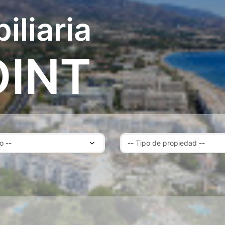
iliaria
OINT